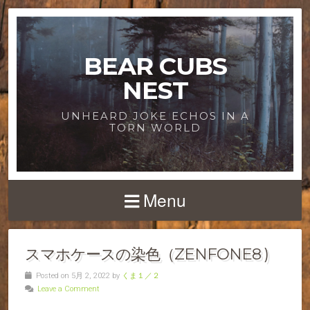
BEAR CUBS
NEST
UNHEARD JOKE ECHOS IN A
TORN WORLD
Menu
スマホケースの染色（ZENFONE8 )
Posted on 5月 2, 2022 by
くま１／２
Leave a Comment