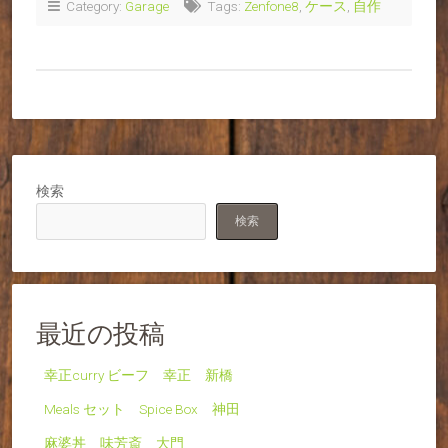
Category:
Garage
Tags:
Zenfone8
,
ケース
,
自作
検索
検索
最近の投稿
幸正curry ビーフ 幸正 新橋
Meals セット Spice Box 神田
麻婆丼 味芳斎 大門