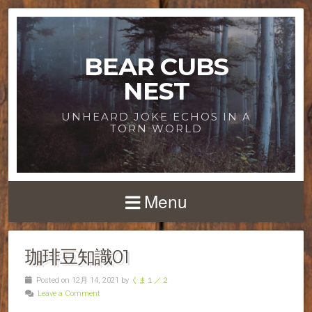
BEAR CUBS
NEST
UNHEARD JOKE ECHOS IN A
TORN WORLD
Menu
珈琲豆知識01
Posted on 12月 14, 2021 by
くま１／２
Leave a Comment