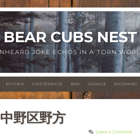
BEAR CUBS NEST
NHEARD JOKE ECHOS IN A TORN WOR
KITCHEN
CAFETERRACE
BAR
GARAGE
BACKYARD
 中野区野方
Leave a Comment