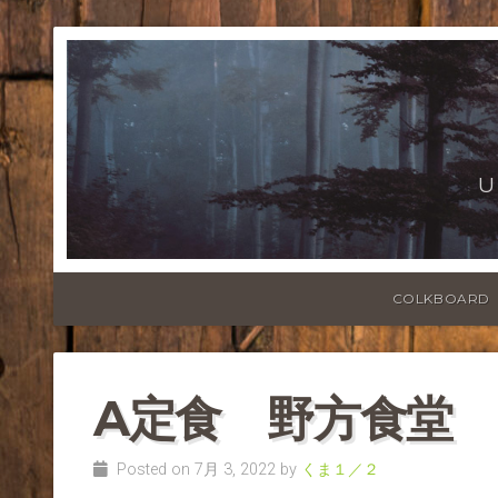
U
COLKBOARD
A定食 野方食堂
Posted on 7月 3, 2022 by
くま１／２