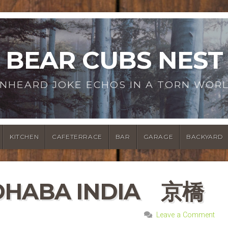
BEAR CUBS NEST
NHEARD JOKE ECHOS IN A TORN WOR
KITCHEN
CAFETERRACE
BAR
GARAGE
BACKYARD
ABA INDIA 京橋
Leave a Comment