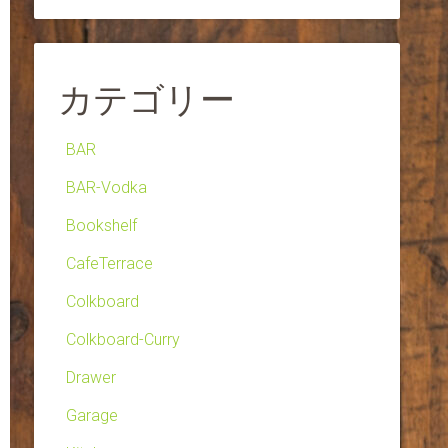
カテゴリー
BAR
BAR-Vodka
Bookshelf
CafeTerrace
Colkboard
Colkboard-Curry
Drawer
Garage