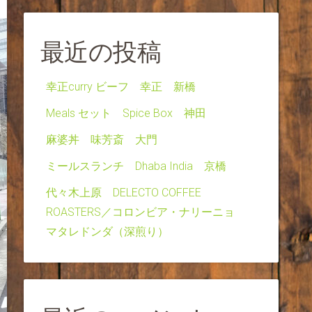
最近の投稿
幸正curry ビーフ 幸正 新橋
Meals セット Spice Box 神田
麻婆丼 味芳斎 大門
ミールスランチ Dhaba India 京橋
代々木上原 DELECTO COFFEE
ROASTERS／コロンビア・ナリーニョ
マタレドンダ（深煎り）