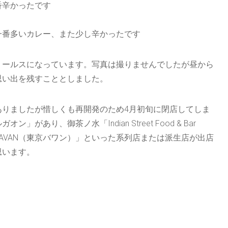
番辛かったです
一番多いカレー、また少し辛かったです
ールスになっています。写真は撮りませんでしたが昼から
思い出を残すこととしました。
りましたが惜しくも再開発のため4月初旬に閉店してしま
り、御茶ノ水「Indian Street Food & Bar
BHAVAN（東京バワン）」といった系列店または派生店が出店
思います。