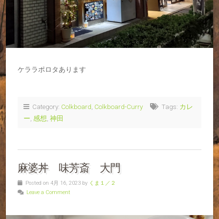
ケララポロタあります
Category:
Colkboard
,
Colkboard-Curry
Tags:
カレ
ー
,
感想
,
神田
麻婆丼 味芳斎 大門
Posted on 4月 16, 2023 by
くま１／２
Leave a Comment