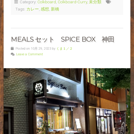
Category:
Colkboard
,
Colkboard-Curry
,
未分類
Tags:
カレー
,
感想
,
新橋
MEALS セット SPICE BOX 神田
Posted on 10月 29, 2023 by
くま１／２
Leave a Comment