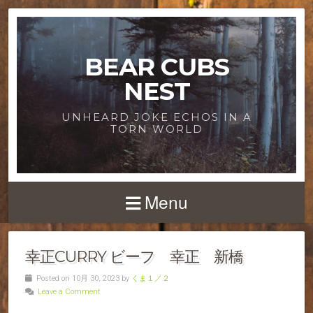
BEAR CUBS
NEST
UNHEARD JOKE ECHOS IN A
TORN WORLD
Menu
幸正CURRY ビーフ 幸正 新橋
Posted on 10月 30, 2023 by
くま１／２
Leave a Comment