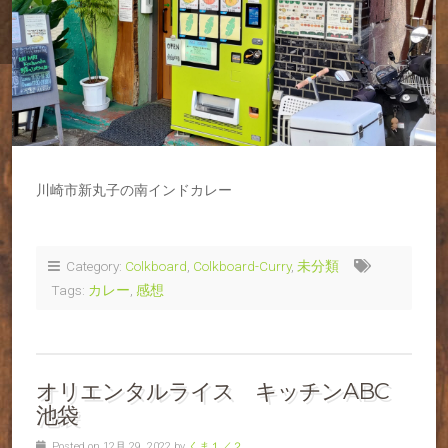
川崎市新丸子の南インドカレー
Category:
Colkboard
,
Colkboard-Curry
,
未分類
Tags:
カレー
,
感想
オリエンタルライス キッチンABC
池袋
Posted on 12月 29, 2022 by
くま１／２