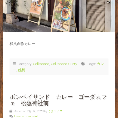
和風創作カレー
Category:
Colkboard
,
Colkboard-Curry
Tags:
カレ
ー
,
感想
ボンベイサンド カレー ゴーダカフ
ェ 松蔭神社前
Posted on 2月 19, 2023 by
くま１／２
Leave a Comment