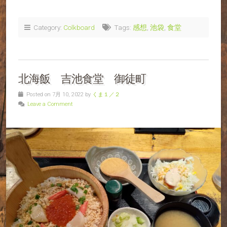
Category:
Colkboard
Tags:
感想
,
池袋
,
食堂
北海飯 吉池食堂 御徒町
Posted on 7月 10, 2022 by
くま１／２
Leave a Comment