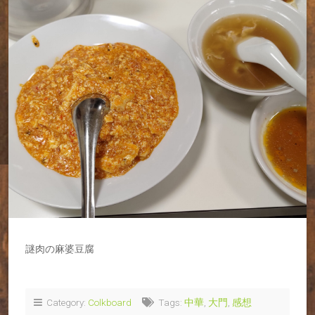
謎肉の麻婆豆腐
Category:
Colkboard
Tags:
中華
,
大門
,
感想