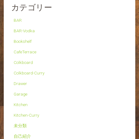
カテゴリー
BAR
BAR-Vodka
Bookshelf
CafeTerrace
Colkboard
Colkboard-Curry
Drawer
Garage
Kitchen
Kitchen-Curry
未分類
自己紹介