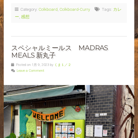
Category:
Colkboard
,
Colkboard-Curry
Tags:
カレ
ー
,
感想
スペシャルミールス MADRAS
MEALS 新丸子
Posted on 1月 9, 2023 by
くま１／２
Leave a Comment