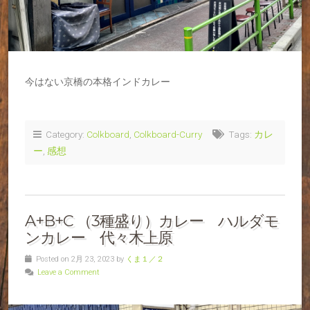
今はない京橋の本格インドカレー
Category:
Colkboard
,
Colkboard-Curry
Tags:
カレ
ー
,
感想
A+B+C （3種盛り）カレー ハルダモ
ンカレー 代々木上原
Posted on 2月 23, 2023 by
くま１／２
Leave a Comment