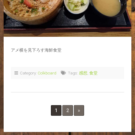
アメ横を見下ろす海鮮食堂
Category:
Colkboard
Tags:
感想
,
食堂
1
2
»