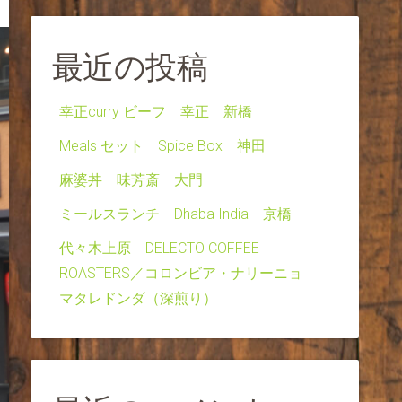
最近の投稿
幸正curry ビーフ 幸正 新橋
Meals セット Spice Box 神田
麻婆丼 味芳斎 大門
ミールスランチ Dhaba India 京橋
代々木上原 DELECTO COFFEE
ROASTERS／コロンビア・ナリーニョ
マタレドンダ（深煎り）