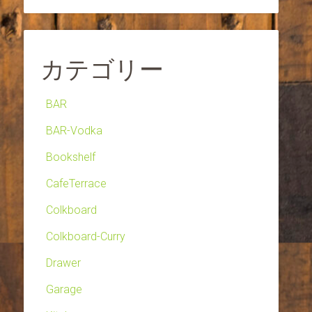
カテゴリー
BAR
BAR-Vodka
Bookshelf
CafeTerrace
Colkboard
Colkboard-Curry
Drawer
Garage