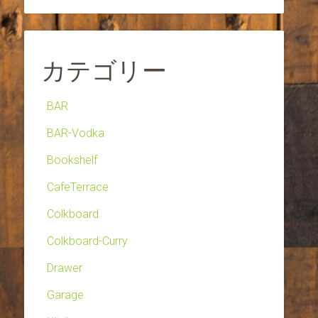
カテゴリー
BAR
BAR-Vodka
Bookshelf
CafeTerrace
Colkboard
Colkboard-Curry
Drawer
Garage