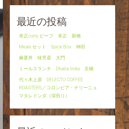
最近の投稿
幸正curry ビーフ 幸正 新橋
Meals セット Spice Box 神田
麻婆丼 味芳斎 大門
ミールスランチ Dhaba India 京橋
代々木上原 DELECTO COFFEE
ROASTERS／コロンビア・ナリーニョ
マタレドンダ（深煎り）