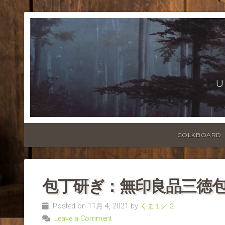
U
COLKBOARD
包丁研ぎ：無印良品三徳包丁_
Posted on 11月 4, 2021 by
くま１／２
Leave a Comment