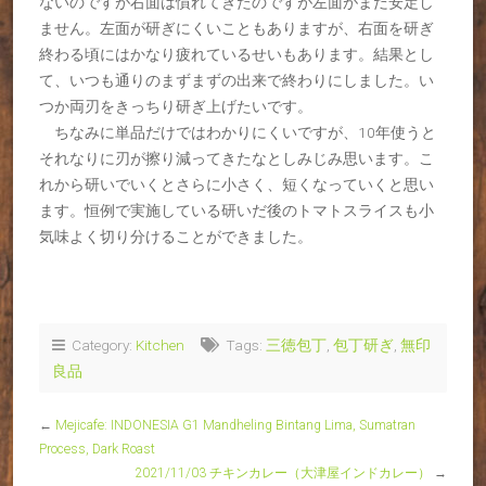
ないのですが右面は慣れてきたのですが左面がまだ安定し
ません。左面が研ぎにくいこともありますが、右面を研ぎ
終わる頃にはかなり疲れているせいもあります。結果とし
て、いつも通りのまずまずの出来で終わりにしました。い
つか両刃をきっちり研ぎ上げたいです。
ちなみに単品だけではわかりにくいですが、10年使うと
それなりに刃が擦り減ってきたなとしみじみ思います。こ
れから研いでいくとさらに小さく、短くなっていくと思い
ます。恒例で実施している研いだ後のトマトスライスも小
気味よく切り分けることができました。
Category:
Kitchen
Tags:
三徳包丁
,
包丁研ぎ
,
無印
良品
←
Mejicafe: INDONESIA G1 Mandheling Bintang Lima, Sumatran
Process, Dark Roast
2021/11/03 チキンカレー（大津屋インドカレー）
→