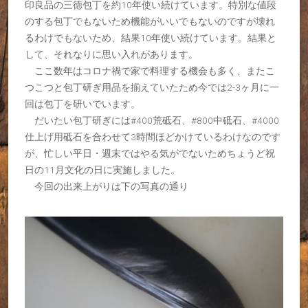
印良品の三徳包丁を約10年使い続けています。特別な値段
のする包丁でもないため機能がいいでもないのですが壊れ
るわけでもないため、結果10年使い続けています。結果と
して、それなりに思い入れがあります。
ここ数年はコロナ禍で家で料理する機会も多く、またこ
つこつと包丁研ぎ用品を揃えていたため今では2-3ヶ月に一
回は包丁を研いでいます。
だいたい包丁研ぎには#400荒砥石、#800中砥石、#4000
仕上げ用砥石を合わせて3時間ほどかけているわけなのです
が、忙しい平日・週末ではやる気がでないためちょうど祝
日の11月文化の日に実施しました。
今回の出来上がりは下の写真の通り