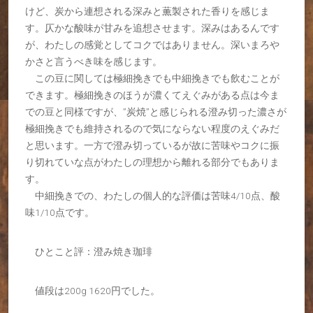
けど、炭から連想される深みと薫製された香りを感じま
す。仄かな酸味が甘みを追想させます。深みはあるんです
が、わたしの感覚としてコクではありません。深いまろや
かさと言うべき味を感じます。
この豆に関しては極細挽きでも中細挽きでも飲むことが
できます。極細挽きのほうが濃くてえぐみがある点は今ま
での豆と同様ですが、”炭焼”と感じられる澄み切った濃さが
極細挽きでも維持されるので気にならない程度のえぐみだ
と思います。一方で澄み切っているが故に苦味やコクに振
り切れていな点がわたしの理想から離れる部分でもありま
す。
中細挽きでの、わたしの個人的な評価は苦味4/10点、酸
味1/10点です。
ひとこと評：澄み焼き珈琲
値段は200g 1620円でした。