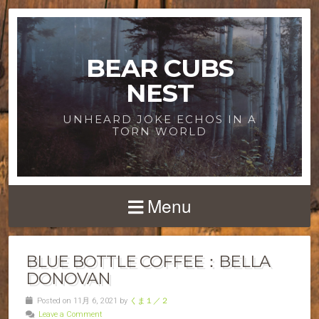
BEAR CUBS
NEST
UNHEARD JOKE ECHOS IN A
TORN WORLD
Menu
BLUE BOTTLE COFFEE：BELLA
DONOVAN
Posted on 11月 6, 2021 by
くま１／２
Leave a Comment